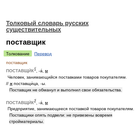
Толковый словарь русских
существительных
поставщик
Толкование
Перевод
поставщик
1́
ПОСТАВЩИ́К
, -а́,
м
Человек, занимающийся поставками товаров покупателям.
//
ж
поставщи́ца, -ы.
Поставщик не обманул и выполнил свои обязательства.
2́
ПОСТАВЩИ́К
, -а́,
м
Предприятие, занимающееся поставкой товаров покупателям.
Поставщики опять подвели: не привезены вовремя
стройматериалы.