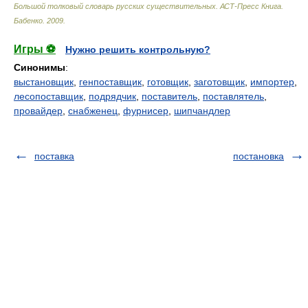
Большой толковый словарь русских существительных. АСТ-Пресс Книга
.
Бабенко
.
2009
.
Игры ⚽
Нужно решить контрольную?
Синонимы
:
выстановщик
,
генпоставщик
,
готовщик
,
заготовщик
,
импортер
,
лесопоставщик
,
подрядчик
,
поставитель
,
поставлятель
,
провайдер
,
снабженец
,
фурнисер
,
шипчандлер
поставка
постановка